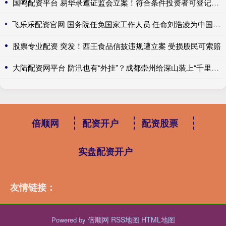
国鸣配资平台 易华录遭证监会立案！符合条件投资者可登记索赔
飞乐乐配资官网 国务院任免国家工作人员 任命刘浩凌为中国证券监督管理委员会副主席
股票专业配资 突发！西王食品信披违规遭立案 受损股民可索赔
大陆配资网平台 防汛也有“外挂”？成都崇州给深山装上“千里眼”
倍顺网
配资开户
配资股票
实盘配资开户
友情链接：
倍顺网
RSS地图
HTML地图
Powered by