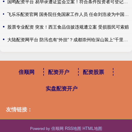
国鸣配资平台 易华录遭证监会立案！符合条件投资者可登记索赔
飞乐乐配资官网 国务院任免国家工作人员 任命刘浩凌为中国证券监督管理委员会副主席
股票专业配资 突发！西王食品信披违规遭立案 受损股民可索赔
大陆配资网平台 防汛也有“外挂”？成都崇州给深山装上“千里眼”
倍顺网
配资开户
配资股票
实盘配资开户
友情链接：
倍顺网
RSS地图
HTML地图
Powered by