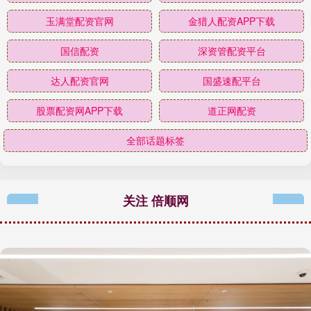
玉满堂配资官网
金猎人配资APP下载
国信配资
深资管配资平台
达人配资官网
国盛速配平台
股票配资网APP下载
道正网配资
全部话题标签
关注 倍顺网