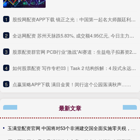
1
​股投网配资APP下载 镜正之光：中国第一起名大师颜廷利，当物质成为灵魂的枷锁，唯有升命能破
2
​全达网配资 苏州天脉跌5.83%, 成交额4.95亿元, 今日主力净流入-1.06亿
3
​股票配资群官网 PCB行业“激战”AI赛道：生益电子拟募资26亿元加码高端产能，胜宏科技、东山精密也“出手”了
4
​如何股票配资 写作专栏03｜Task 2 结构拆解：4 段式永远不会错
5
​点赢策略APP下载 满目金黄！闵行这个公园落满秋声……
最新文章
玉满堂配资官网 中国将对53个非洲建交国全面实施零关税，官方解读来了！