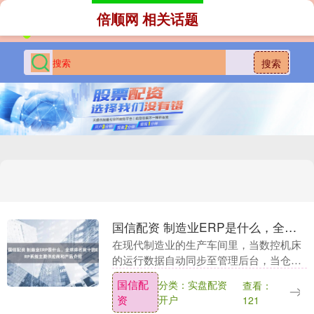
倍顺网 相关话题
搜索
国信配资 制造业ERP是什么，全球排名前十的ERP系统主要供应商和产品介绍
在现代制造业的生产车间里，当数控机床
的运行数据自动同步至管理后台，当仓库
的原材料库存根据生产订单实时调整补货
国信配
分类：实盘配资
查看：
量，当财务报表随着工序完成进度动态更
资
开户
121
新——支撑这一系....