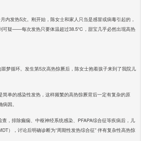
个月内发热5次。刚开始，陈女士和家人只当是感冒或病毒引起的，
可疑——每次发热只要体温超过38.5℃，甜宝几乎必然出现高热
的噩梦循环。发生第5次高热惊厥后，陈女士抱着孩子来到了我院儿
是简单的感染性发热，这样频繁的高热惊厥背后一定有复杂的原
确病因。
检查，排除癫痫、中枢神经系统感染、PFAPA综合征等疾病后，儿
DT），讨论后明确诊断为“周期性发热综合征” 伴有复杂性高热惊