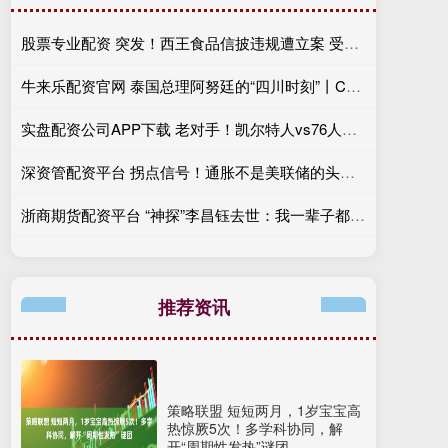
股票专业配资 突发！西王食品信披违规遭立案 受损股民可索赔
牛来乐配资官网 泰国总理阿努廷的“四川时刻”丨C视觉
实盘配资公司APP下载 老对手！凯尔特人vs76人赛程出炉：首战4月20日凌晨1点
深资管配资平台 拐点信号！通胀不是美联储的头号问题了？
浙商期货配资平台 “神探”李昌钰去世：我一辈子都在做傻瓜
推荐资讯
策略联盟 短短两月，1岁宝宝高
热惊厥5次！多学科协同，解
开“周期性发热”谜团