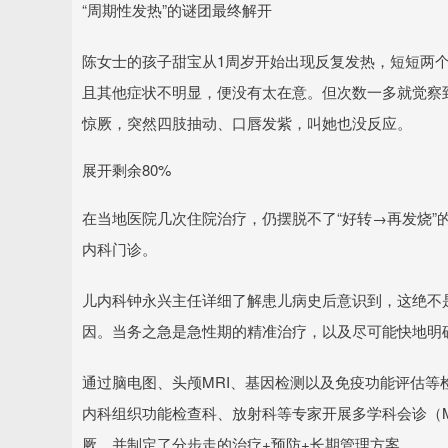
“周期性发热”的谜团最终解开
陈女士的孩子甜宝从1周岁开始出现反复发热，短短两
且其他症状不明显，便没有太在意。但次数一多就觉察到
惊厥，突然四肢抽动、口唇发紫，叫她也没反应。
展开剩余80%
在当地医院几次住院治疗，仍摆脱不了“好转→再发烧”
内科门诊。
儿内科钟永兴主任详细了解患儿病史后意识到，这绝不
因。当务之急是急性期的精准治疗，以及尽可能快地明
通过脑电图、头颅MRI、基因检测以及免疫功能评估等
内科组织功能检查科、放射科等专家开展多学科会诊（M
厥，并制定了分步走的治疗+预防+长期管理方案。