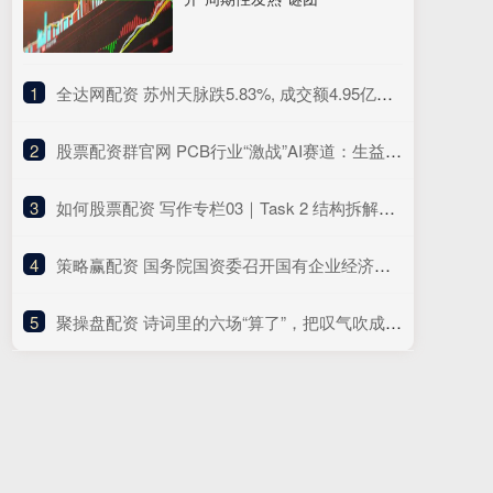
1
​全达网配资 苏州天脉跌5.83%, 成交额4.95亿元, 今日主力净流入-1.06亿
2
​股票配资群官网 PCB行业“激战”AI赛道：生益电子拟募资26亿元加码高端产能，胜宏科技、东山精密也“出手”了
3
​如何股票配资 写作专栏03｜Task 2 结构拆解：4 段式永远不会错
4
​策略赢配资 国务院国资委召开国有企业经济运行座谈会
5
​聚操盘配资 诗词里的六场“算了”，把叹气吹成蒲公英，看它们一粒一粒飘远