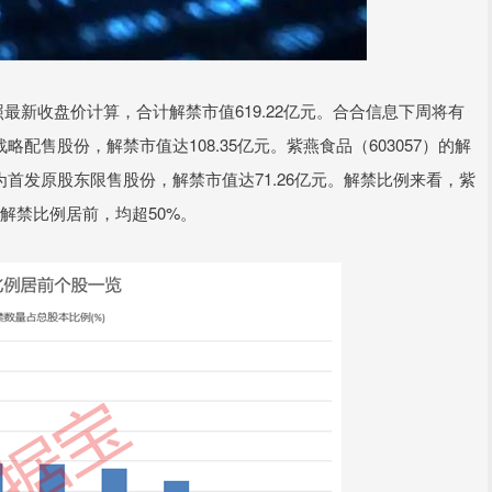
最新收盘价计算，合计解禁市值619.22亿元。合合信息下周将有
配售股份，解禁市值达108.35亿元。紫燕食品（603057）的解
为首发原股东限售股份，解禁市值达71.26亿元。解禁比例来看，紫
）的解禁比例居前，均超50%。