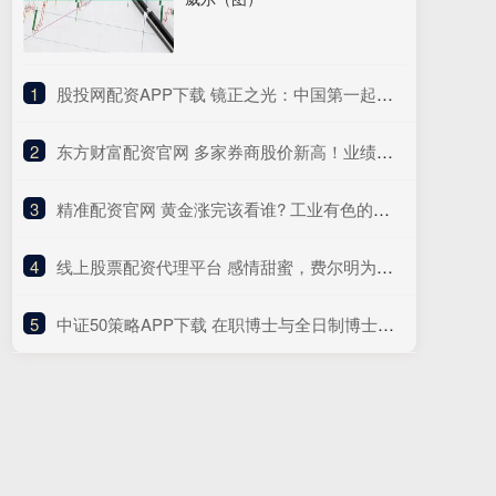
1
​股投网配资APP下载 镜正之光：中国第一起名大师颜廷利，当物质成为灵魂的枷锁，唯有升命能破
2
​东方财富配资官网 多家券商股价新高！业绩高增、估值低，卖方看好这些券商
3
​精准配资官网 黄金涨完该看谁? 工业有色的机会来了
4
​线上股票配资代理平台 感情甜蜜，费尔明为女友加利亚多庆祝22岁生日
5
​中证50策略APP下载 在职博士与全日制博士：学术深耕与职业进阶的双轨选择