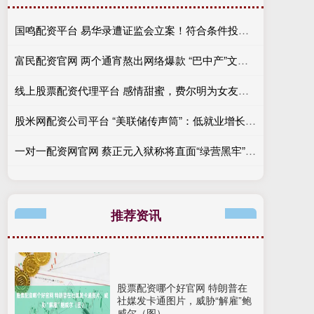
国鸣配资平台 易华录遭证监会立案！符合条件投资者可登记索赔
富民配资官网 两个通宵熬出网络爆款 “巴中产”文创歌曲《大四川》唱响省运会舞台
线上股票配资代理平台 感情甜蜜，费尔明为女友加利亚多庆祝22岁生日
股米网配资公司平台 “美联储传声筒”：低就业增长或成新常态 但在战争背景下尤其脆弱
一对一配资网官网 蔡正元入狱称将直面“绿营黑牢”，全程微笑走上囚车
推荐资讯
股票配资哪个好官网 特朗普在
社媒发卡通图片，威胁“解雇”鲍
威尔（图）