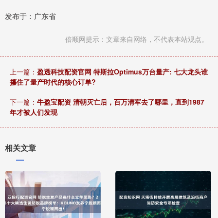
发布于：广东省
倍顺网提示：文章来自网络，不代表本站观点。
上一篇：
盈透科技配资官网 特斯拉Optimus万台量产: 七大龙头谁
攥住了量产时代的核心订单?
下一篇：
牛盈宝配资 清朝灭亡后，百万清军去了哪里，直到1987
年才被人们发现
相关文章