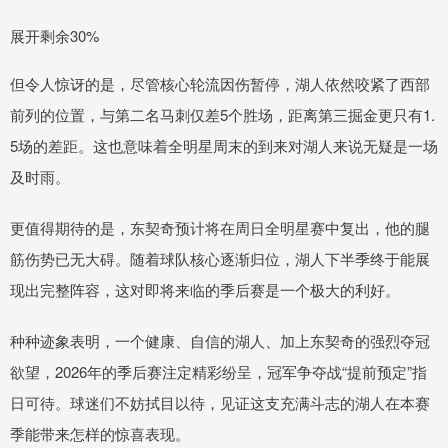
展开剩余30%
但令人惊讶的是，尽管核心轮流因伤暂停，湖人依然咬紧了西部
前列的位置，与第二名马刺仅差5个胜场，距离第三掘金更只有1.
5场的差距。这也意味着全明星周末的到来对湖人来说无疑是一场
及时雨。
更值得期待的是，东契奇预计将在周日全明星赛中复出，他的腿
筋伤势已无大碍。随着球队核心逐渐归位，湖人下半季终于能展
现出完整阵容，这对即将来临的季后赛是一个极大的利好。
种种迹象表明，一个健康、自信的湖人、加上东契奇的强烈夺冠
欲望，2026年的季后赛注定精彩纷呈，冠军争夺战“提前预定”指
日可待。球迷们不妨拭目以待，见证这支充满斗志的湖人在本赛
季能带来怎样的惊喜表现。