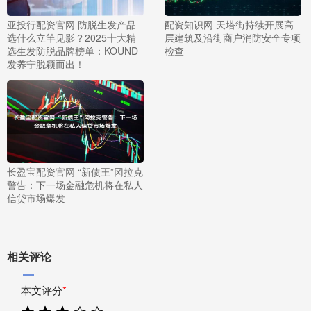
亚投行配资官网 防脱生发产品
配资知识网 天塔街持续开展高
选什么立竿见影？2025十大精
层建筑及沿街商户消防安全专项
选生发防脱品牌榜单：KOUND
检查
发养宁脱颖而出！
长盈宝配资官网 “新债王”冈拉克
警告：下一场金融危机将在私人
信贷市场爆发
相关评论
本文评分
*