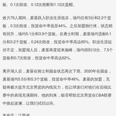
板、0.1次助攻、0.12次抢断和1.12次盖帽。
效力76人期间，麦基跌入职业生涯低谷，场均仅有3分和2.2个篮
板，0.3次助攻，投篮命中率低至44%。之后加盟独行侠，状态稍
有回升，场均5.1分和3.9个篮板。在勇士时期，麦基场均贡献6.1
分和3.2个篮板，0.24次助攻，投篮命中率高达65%。职业生涯起
伏不定，加盟湖人后，麦基再度迎来巅峰，场均得到12分、7.5个
篮板和0.7次助攻，投篮命中率高达62%。
离开湖人后，麦基在骑士和掘金状态再次下滑。2020年在掘金，
麦基场均5.5分和5.3个篮板，投篮命中率48%。麦基的加盟，无
疑将极大提升北京男篮的内线实力，也让球迷们对他们在后续比
赛中的表现充满期待。他的到来，能否帮助北京男篮在CBA联赛
中掀起波澜，让我们拭目以待。
发布于：江西省