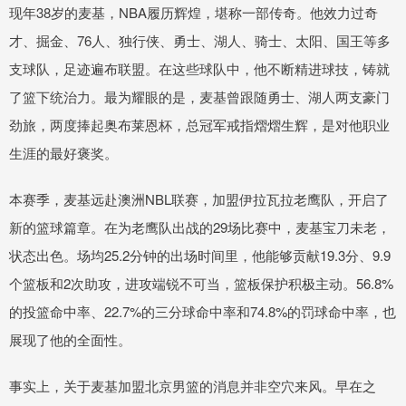
现年38岁的麦基，NBA履历辉煌，堪称一部传奇。他效力过奇
才、掘金、76人、独行侠、勇士、湖人、骑士、太阳、国王等多
支球队，足迹遍布联盟。在这些球队中，他不断精进球技，铸就
了篮下统治力。最为耀眼的是，麦基曾跟随勇士、湖人两支豪门
劲旅，两度捧起奥布莱恩杯，总冠军戒指熠熠生辉，是对他职业
生涯的最好褒奖。
本赛季，麦基远赴澳洲NBL联赛，加盟伊拉瓦拉老鹰队，开启了
新的篮球篇章。在为老鹰队出战的29场比赛中，麦基宝刀未老，
状态出色。场均25.2分钟的出场时间里，他能够贡献19.3分、9.9
个篮板和2次助攻，进攻端锐不可当，篮板保护积极主动。56.8%
的投篮命中率、22.7%的三分球命中率和74.8%的罚球命中率，也
展现了他的全面性。
事实上，关于麦基加盟北京男篮的消息并非空穴来风。早在之