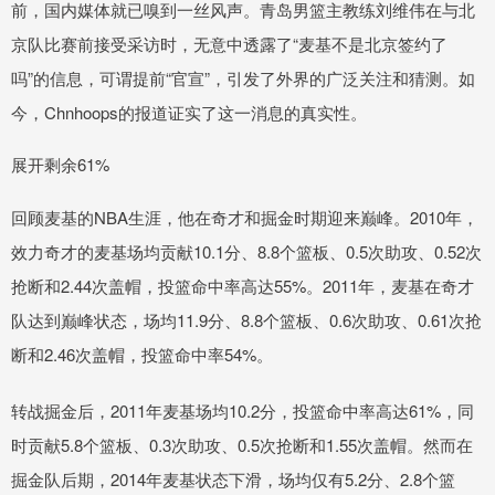
前，国内媒体就已嗅到一丝风声。青岛男篮主教练刘维伟在与北
京队比赛前接受采访时，无意中透露了“麦基不是北京签约了
吗”的信息，可谓提前“官宣”，引发了外界的广泛关注和猜测。如
今，Chnhoops的报道证实了这一消息的真实性。
展开剩余61%
回顾麦基的NBA生涯，他在奇才和掘金时期迎来巅峰。2010年，
效力奇才的麦基场均贡献10.1分、8.8个篮板、0.5次助攻、0.52次
抢断和2.44次盖帽，投篮命中率高达55%。2011年，麦基在奇才
队达到巅峰状态，场均11.9分、8.8个篮板、0.6次助攻、0.61次抢
断和2.46次盖帽，投篮命中率54%。
转战掘金后，2011年麦基场均10.2分，投篮命中率高达61%，同
时贡献5.8个篮板、0.3次助攻、0.5次抢断和1.55次盖帽。然而在
掘金队后期，2014年麦基状态下滑，场均仅有5.2分、2.8个篮