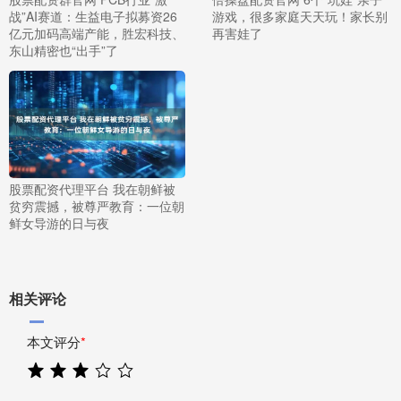
战”AI赛道：生益电子拟募资26
游戏，很多家庭天天玩！家长别
亿元加码高端产能，胜宏科技、
再害娃了
东山精密也“出手”了
股票配资代理平台 我在朝鲜被
贫穷震撼，被尊严教育：一位朝
鲜女导游的日与夜
相关评论
本文评分
*