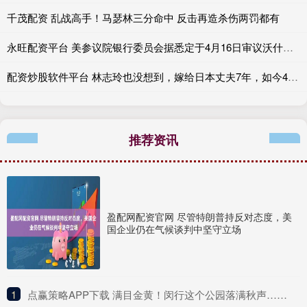
千茂配资 乱战高手！马瑟林三分命中 反击再造杀伤两罚都有
永旺配资平台 美参议院银行委员会据悉定于4月16日审议沃什美联储主席提名
配资炒股软件平台 林志玲也没想到，嫁给日本丈夫7年，如今4岁儿子竟成了她的救赎
推荐资讯
盈配网配资官网 尽管特朗普持反对态度，美
国企业仍在气候谈判中坚守立场
1
​点赢策略APP下载 满目金黄！闵行这个公园落满秋声……