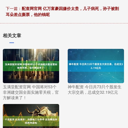
下一篇：
配查网官网 亿万富豪因嫌价太贵，儿子病死，孙子被割
耳朵差点撕票，他的钱呢
相关文章
玉满堂配资官网 中国将对53个
神牛配资 今日共73只个股发生
非洲建交国全面实施零关税，官
大宗交易，总成交32.19亿元
方解读来了！