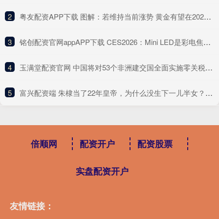
2
​粤友配资APP下载 图解：若维持当前涨势 黄金有望在2028年触及10000美元大关！
3
​铭创配资官网appAPP下载 CES2026：Mini LED是彩电焦点，中韩企业比拼谁更出色
4
​玉满堂配资官网 中国将对53个非洲建交国全面实施零关税，官方解读来了！
5
​富兴配资端 朱棣当了22年皇帝，为什么没生下一儿半女？罪妇的一句话显露原因
倍顺网
配资开户
配资股票
实盘配资开户
友情链接：